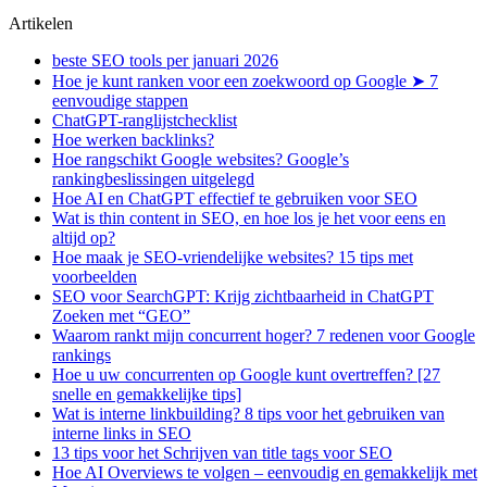
Artikelen
beste SEO tools per januari 2026
Hoe je kunt ranken voor een zoekwoord op Google ➤ 7
eenvoudige stappen
ChatGPT-ranglijstchecklist
Hoe werken backlinks?
Hoe rangschikt Google websites? Google’s
rankingbeslissingen uitgelegd
Hoe AI en ChatGPT effectief te gebruiken voor SEO
Wat is thin content in SEO, en hoe los je het voor eens en
altijd op?
Hoe maak je SEO-vriendelijke websites? 15 tips met
voorbeelden
SEO voor SearchGPT: Krijg zichtbaarheid in ChatGPT
Zoeken met “GEO”
Waarom rankt mijn concurrent hoger? 7 redenen voor Google
rankings
Hoe u uw concurrenten op Google kunt overtreffen? [27
snelle en gemakkelijke tips]
Wat is interne linkbuilding? 8 tips voor het gebruiken van
interne links in SEO
13 tips voor het Schrijven van title tags voor SEO
Hoe AI Overviews te volgen – eenvoudig en gemakkelijk met