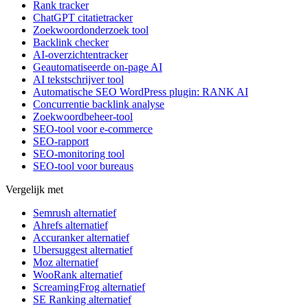
Rank tracker
ChatGPT citatietracker
Zoekwoordonderzoek tool
Backlink checker
AI-overzichtentracker
Geautomatiseerde on-page AI
AI tekstschrijver tool
Automatische SEO WordPress plugin: RANK AI
Concurrentie backlink analyse
Zoekwoordbeheer-tool
SEO-tool voor e-commerce
SEO-rapport
SEO-monitoring tool
SEO-tool voor bureaus
Vergelijk met
Semrush alternatief
Ahrefs alternatief
Accuranker alternatief
Ubersuggest alternatief
Moz alternatief
WooRank alternatief
ScreamingFrog alternatief
SE Ranking alternatief